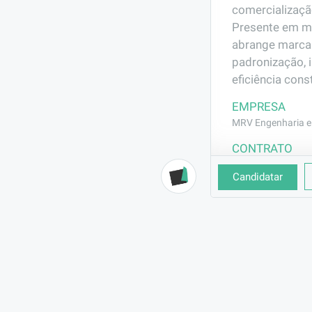
comercializaçã
Presente em ma
abrange marca
padronização, 
eficiência const
EMPRESA
MRV Engenharia e 
CONTRATO
CLT (Efetivo)
Candidatar
BENEFÍCIOS
Vale Transporte
Vale Alimentação
Seguro de Vida
DESCRIÇÃO
Execução confo
passagem de ca