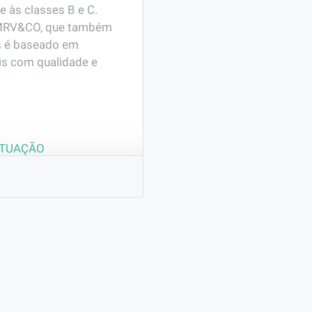
às classes B e C. 
o MRV&CO, que também 
 é baseado em 
s com qualidade e 
ATUAÇÃO
il
as e tubulações, 
lidade de elétrica.