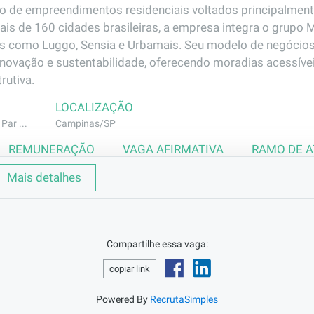
o de empreendimentos residenciais voltados principalmente 
is de 160 cidades brasileiras, a empresa integra o grup
s como Luggo, Sensia e Urbamais. Seu modelo de negócios
inovação e sustentabilidade, oferecendo moradias acessívei
rutiva.
LOCALIZAÇÃO
Par ...
Campinas/SP
REMUNERAÇÃO
VAGA AFIRMATIVA
RAMO DE 
R$2801,98
Não
Construção Civ
Mais detalhes
Compartilhe essa vaga:
copiar link
rme especificações das atividades de chumbamento de caix
beamento, quebra de parede e outras atividades da especia
Powered By
RecrutaSimples