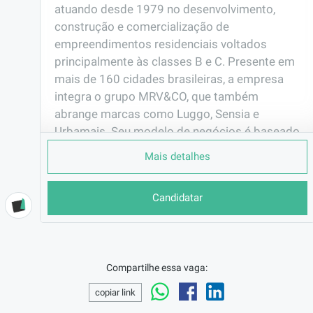
atuando desde 1979 no desenvolvimento, 
construção e comercialização de 
empreendimentos residenciais voltados 
principalmente às classes B e C. Presente em 
mais de 160 cidades brasileiras, a empresa 
integra o grupo MRV&CO, que também 
abrange marcas como Luggo, Sensia e 
Urbamais. Seu modelo de negócios é baseado 
em padronização, inovação e sustentabilidade, 
Mais detalhes
oferecendo moradias acessíveis com 
qualidade e eficiência construtiva.
Candidatar
EMPRESA
MRV Engenharia e Par ...
LOCALIZAÇÃO
Duque de Caxias/RJ
Compartilhe essa vaga:
CONTRATO
copiar link
CLT (Efetivo)