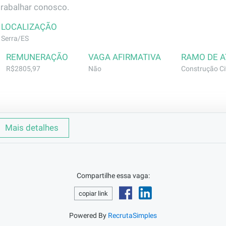
trabalhar conosco.
LOCALIZAÇÃO
Serra/ES
REMUNERAÇÃO
VAGA AFIRMATIVA
RAMO DE 
R$2805,97
Não
Construção Civ
a
Mais detalhes
la execução, instalação, manutenção e reparo de sistemas e
ra e interpretação de projetos elétricos, instala e faz a manu
Compartilhe essa vaga:
uadros de força, painéis, comandos, tomadas, interruptores 
copiar link
ecuta passagem de cabos, chumbamento de caixas, tubulaçõe
o funcionamento e a segurança das instalações. Atua também 
Powered By
RecrutaSimples
lhas, seguindo normas técnicas e de segurança.