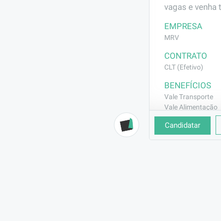
vagas e venha 
EMPRESA
MRV
CONTRATO
CLT (Efetivo)
BENEFÍCIOS
Vale Transporte
Vale Alimentação
Assistência Médic
Candidatar
Seguro de Vida
DESCRIÇÃO
Responsável pe
Realiza a leitu
distribuição, q
iluminação. Ex
para garantir 
correção de fa