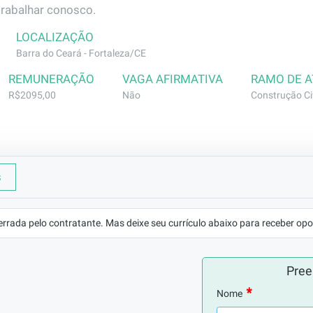
trabalhar conosco.
LOCALIZAÇÃO
Barra do Ceará - Fortaleza/CE
REMUNERAÇÃO
VAGA AFIRMATIVA
RAMO DE 
R$2095,00
Não
Construção Civ
s
rme especificações das atividades de chumbamento de caix
beamento, quebra de parede e outras atividades da especia
errada pelo contratante. Mas deixe seu currículo abaixo para receber opo
Pree
Nome