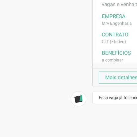
vagas e venha 
EMPRESA
Mrv Engenharia
CONTRATO
CLT (Efetivo)
BENEFÍCIOS
a combinar
DESCRIÇÃO
Mais detalhe
Execução confo
passagem de ca
Essa vaga já foi enc