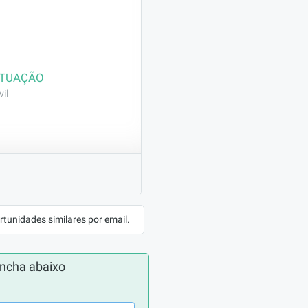
ATUAÇÃO
il
as e tubulações, 
lidade de elétrica.
rtunidades similares por email.
ncha abaixo