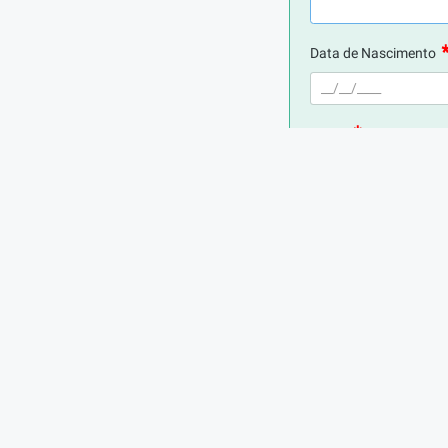
Data de Nascimento
E-mail
Telefone
Digite seu CPF
Cidade de Residência