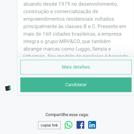
atuando desde 1979 no desenvolvimento, 
construção e comercialização de 
empreendimentos residenciais voltados 
principalmente às classes B e C. Presente em 
mais de 160 cidades brasileiras, a empresa 
integra o grupo MRV&CO, que também 
abrange marcas como Luggo, Sensia e 
Urbamais. Seu modelo de negócios é baseado 
em padronização, inovação e sustentabilidade, 
Mais detalhes
oferecendo moradias acessíveis com 
qualidade e eficiência construtiva.
Candidatar
EMPRESA
MRV Engenharia e Par ...
LOCALIZAÇÃO
São Gonçalo/RJ
Compartilhe essa vaga:
CONTRATO
copiar link
CLT (Efetivo)