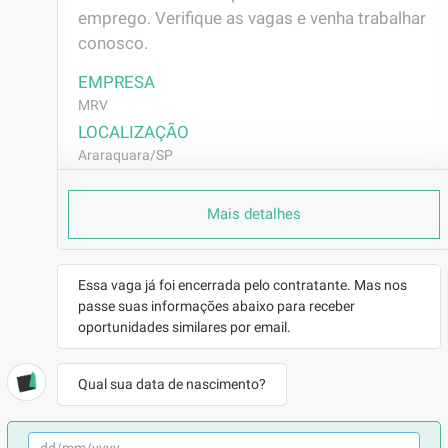
emprego. Verifique as vagas e venha trabalhar 
conosco.
EMPRESA
MRV
LOCALIZAÇÃO
Araraquara/SP
CONTRATO
Mais detalhes
CLT (Efetivo)
REMUNERAÇÃO
R$2664,75
Essa vaga já foi encerrada pelo contratante. Mas nos
VAGA AFIRMATIVA
passe suas informações abaixo para receber
Não
oportunidades similares por email.
RAMO DE ATUAÇÃO
Construção Civil
Qual sua data de nascimento?
BENEFÍCIOS
a combinar