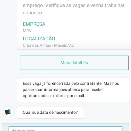
emprego. Verifique as vagas e venha trabalhar 
conosco.
EMPRESA
MRV
LOCALIZAÇÃO
Cruz das Almas - Maceió/AL
CONTRATO
Mais detalhes
CLT (Efetivo)
REMUNERAÇÃO
R$2606,56
Essa vaga já foi encerrada pelo contratante. Mas nos
VAGA AFIRMATIVA
passe suas informações abaixo para receber
Não
oportunidades similares por email.
RAMO DE ATUAÇÃO
Construção Civil
Qual sua data de nascimento?
BENEFÍCIOS
a combinar