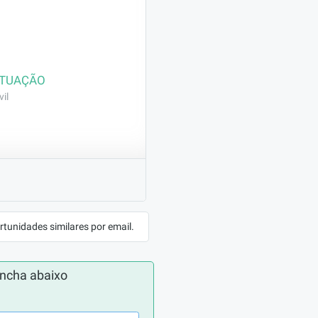
ATUAÇÃO
il
mento de vaso, pia, 
rtunidades similares por email.
omprovação 
ática na 
ncha abaixo
s.