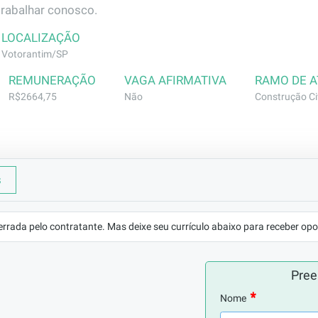
trabalhar conosco.
LOCALIZAÇÃO
Votorantim/SP
REMUNERAÇÃO
VAGA AFIRMATIVA
RAMO DE 
R$2664,75
Não
Construção Civ
s
das, distribuição e acabamento hidráulica. Executar assenta
nagem.
errada pelo contratante. Mas deixe seu currículo abaixo para receber opo
mo encanador - comprovada em carteira. Caso não tenha c
es como ajudante e é classificado mediante comprovação pr
Pree
ário alfabetização para leitura de projetos e especificaçõe
Nome