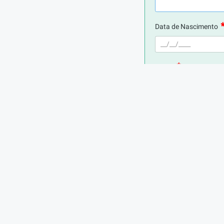
Data de Nascimento
E-mail
Telefone
Digite seu CPF
Cidade de Residência