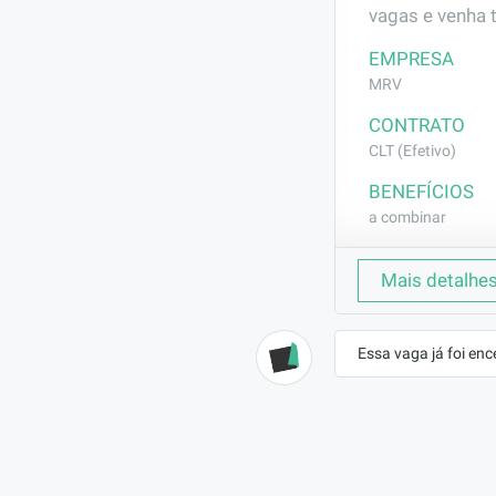
vagas e venha 
EMPRESA
MRV
CONTRATO
CLT (Efetivo)
BENEFÍCIOS
a combinar
DESCRIÇÃO
Mais detalhe
Executar pruma
tubos pvc, dre
Essa vaga já foi enc
REQUISITOS
Experiência co
fica por 3 mes
função.; Necess