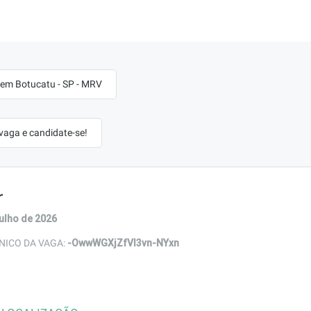
em Botucatu - SP - MRV
 vaga e candidate-se!
r
julho de 2026
-OwwWGXjZfVI3vn-NYxn
NICO DA VAGA: