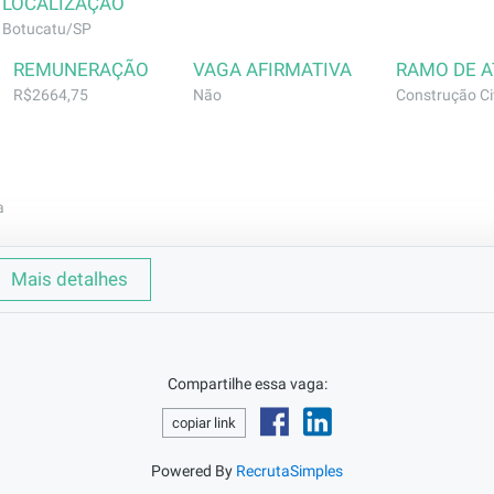
LOCALIZAÇÃO
Botucatu/SP
REMUNERAÇÃO
VAGA AFIRMATIVA
RAMO DE 
R$2664,75
Não
Construção Civ
a
das , distribuição e acabamento hidráulica. Executar assent
Mais detalhes
enagem
o encanador, precisa de alfabetização para leitura de proje
Compartilhe essa vaga:
.
copiar link
Powered By
RecrutaSimples