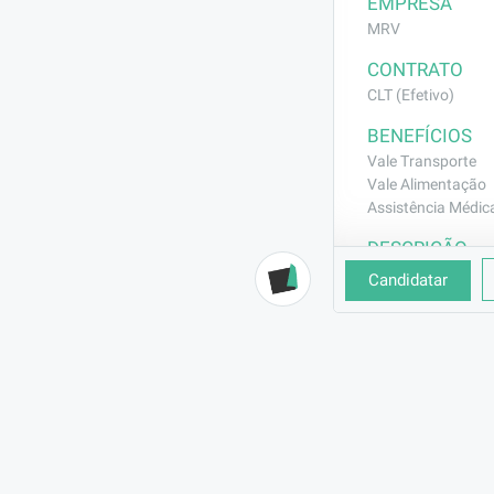
EMPRESA
MRV
CONTRATO
CLT (Efetivo)
BENEFÍCIOS
Vale Transporte
Vale Alimentação
Assistência Médic
DESCRIÇÃO
Executar pruma
Candidatar
tubos pvc, dr
REQUISITOS
Experiência com
especificações