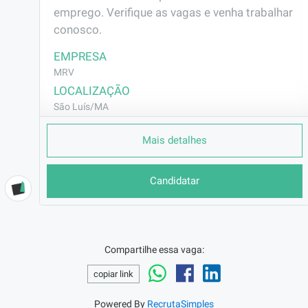
emprego. Verifique as vagas e venha trabalhar 
conosco.
EMPRESA
MRV
LOCALIZAÇÃO
São Luís/MA
CONTRATO
Mais detalhes
CLT (Efetivo)
REMUNERAÇÃO
Candidatar
R$2296,80
VAGA AFIRMATIVA
Não
RAMO DE ATUAÇÃO
Compartilhe essa vaga:
Construção Civil
copiar link
BENEFÍCIOS
Vale Transporte
Powered By
RecrutaSimples
Programa Ser Sangue Verde