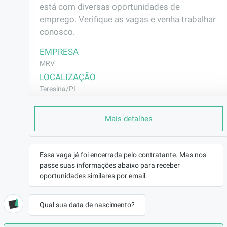
está com diversas oportunidades de 
emprego. Verifique as vagas e venha trabalhar 
conosco.
EMPRESA
MRV
LOCALIZAÇÃO
Teresina/PI
CONTRATO
Mais detalhes
CLT (Efetivo)
REMUNERAÇÃO
R$3284,88
Essa vaga já foi encerrada pelo contratante. Mas nos
VAGA AFIRMATIVA
passe suas informações abaixo para receber
Não
oportunidades similares por email.
RAMO DE ATUAÇÃO
Construção Civil
Qual sua data de nascimento?
BENEFÍCIOS
Vale Transporte