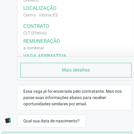
UNIMED
LOCALIZAÇÃO
Centro - Vitória/ES
CONTRATO
CLT (Efetivo)
REMUNERAÇÃO
a combinar
VAGA AFIRMATIVA
Não
Mais detalhes
RAMO DE ATUAÇÃO
Saúde
BENEFÍCIOS
Essa vaga já foi encerrada pelo contratante. Mas nos
a combinar
passe suas informações abaixo para receber
oportunidades similares por email.
DESCRIÇÃO
Estamos em busca de um(a) Enfermeiro(a) 
Qual sua data de nascimento?
para atuar na liderança da equipe de Medicina 
Preventiva em nosso Call Center. O 