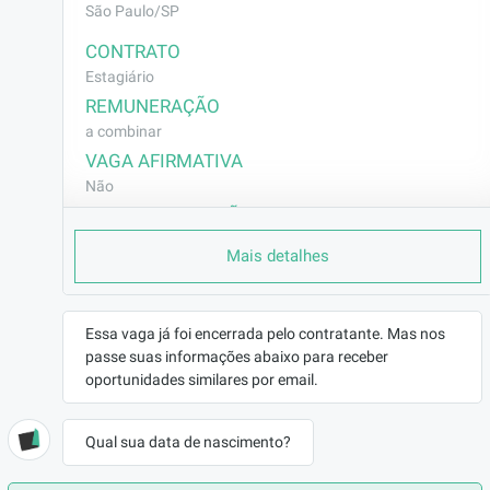
São Paulo/SP
CONTRATO
Estagiário
REMUNERAÇÃO
a combinar
VAGA AFIRMATIVA
Não
RAMO DE ATUAÇÃO
Outros
Mais detalhes
BENEFÍCIOS
Benefícios:
VT
Essa vaga já foi encerrada pelo contratante. Mas nos
VR R$40,00 por dia
passe suas informações abaixo para receber
Seguro de vida
oportunidades similares por email.
Total Pass
Carga Horária: segunda a sexta, 6h por dia, de segunda
Qual sua data de nascimento?
a sexta-feira das 10:00 as 17:00.
Modalidade: 100% presencial