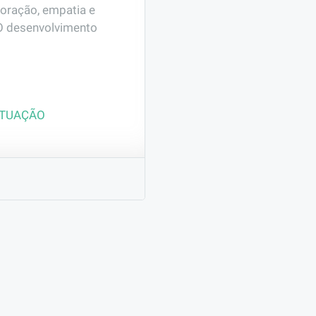
oração, empatia e 
O desenvolvimento 
ATUAÇÃO
para integrar nossa 
das vendas, 