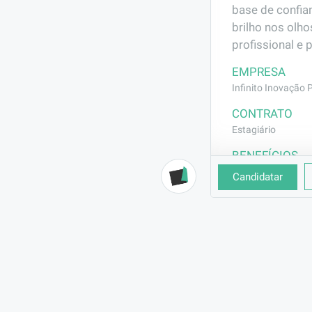
base de confia
brilho nos olh
profissional e 
EMPRESA
Infinito Inovação Pr
CONTRATO
Estagiário
BENEFÍCIOS
Vale Transporte
Candidatar
Seguro de Vida
DESCRIÇÃO
Estamos em bus
equipe e contr
Atividades: 

Auxiliar no lev
fornecendo ins