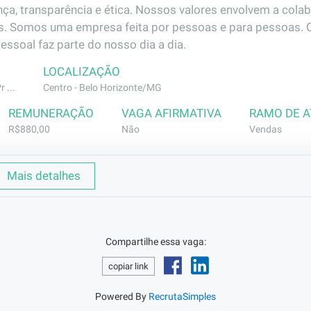
nça, transparência e ética. Nossos valores envolvem a colab
os. Somos uma empresa feita por pessoas e para pessoas. 
pessoal faz parte do nosso dia a dia.
LOCALIZAÇÃO
 ...
Centro - Belo Horizonte/MG
REMUNERAÇÃO
VAGA AFIRMATIVA
RAMO DE 
R$880,00
Não
Vendas
Mais detalhes
ca de um(a) estagiário(a) comprometido(a) e motivado(a) 
Compartilhe essa vaga:
ibuir para o sucesso do nosso departamento de vendas.

copiar link
antamento de informações essenciais para o controle eficaz 
Powered By
RecrutaSimples
ights valiosos para a tomada de decisões estratégicas.
