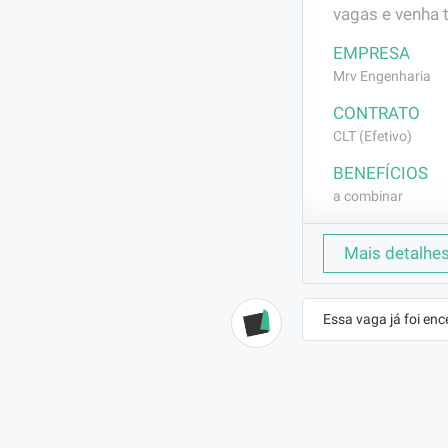
vagas e venha 
EMPRESA
Mrv Engenharia
CONTRATO
CLT (Efetivo)
BENEFÍCIOS
a combinar
DESCRIÇÃO
Mais detalhe
Fazer leitura d
corte, dobra 
Essa vaga já foi enc