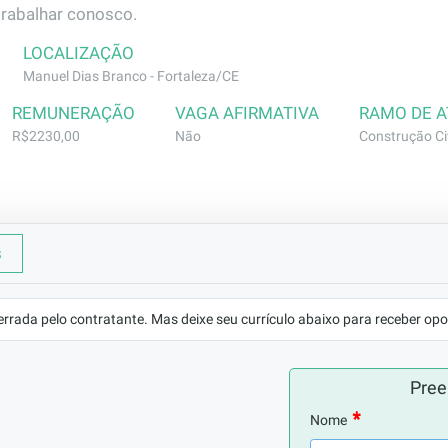
trabalhar conosco.
LOCALIZAÇÃO
Manuel Dias Branco - Fortaleza/CE
REMUNERAÇÃO
VAGA AFIRMATIVA
RAMO DE 
R$2230,00
Não
Construção Civ
s
o Projeto e executar armação conforme projeto. Montar viga 
e montagem
errada pelo contratante. Mas deixe seu currículo abaixo para receber opo
Pree
Nome