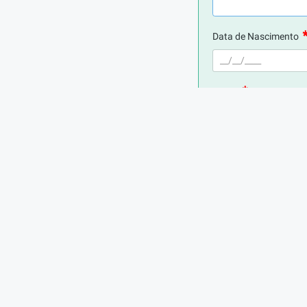
Data de Nascimento
E-mail
Telefone
Digite seu CPF
Cidade de Residência