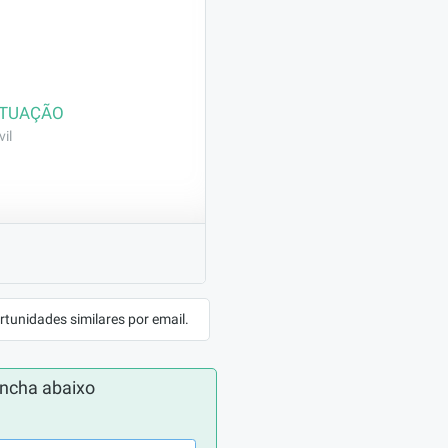
ATUAÇÃO
il
e posicionar: Faz 
rtunidades similares por email.
ncha abaixo