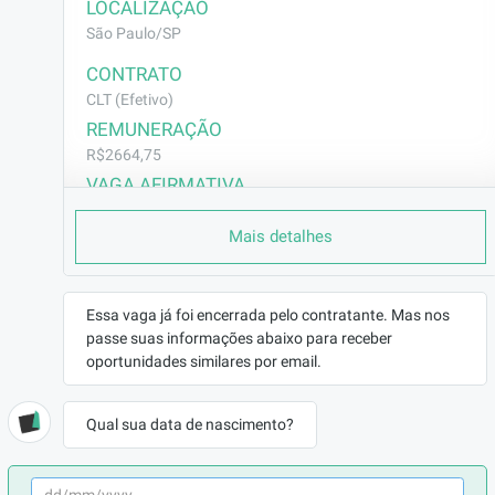
LOCALIZAÇÃO
São Paulo/SP
CONTRATO
CLT (Efetivo)
REMUNERAÇÃO
R$2664,75
VAGA AFIRMATIVA
Não
Mais detalhes
RAMO DE ATUAÇÃO
Construção Civil
BENEFÍCIOS
Essa vaga já foi encerrada pelo contratante. Mas nos
a combinar
passe suas informações abaixo para receber
oportunidades similares por email.
DESCRIÇÃO
Executar a aplicação de gesso liso na parede 
Qual sua data de nascimento?
(reboco de gesso) e/ou execução de shafts, 
forro e fechamentos em placa de gesso 
(drywall)