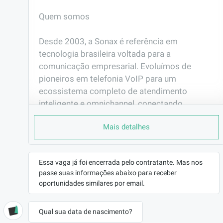
Quem somos

Desde 2003, a Sonax é referência em 
tecnologia brasileira voltada para a 
comunicação empresarial. Evoluímos de 
pioneiros em telefonia VoIP para um 
ecossistema completo de atendimento 
inteligente e omnichannel, conectando 
empresas e clientes de forma eficiente e 
Mais detalhes
humana.

Nosso Propósito

Essa vaga já foi encerrada pelo contratante. Mas nos
passe suas informações abaixo para receber
Inovar a forma como o mundo se comunica. 
oportunidades similares por email.
Nossa missão é simplificar processos 
complexos através de tecnologia de ponta 
Qual sua data de nascimento?
(Voz, Chat e IA), sempre colocando as 