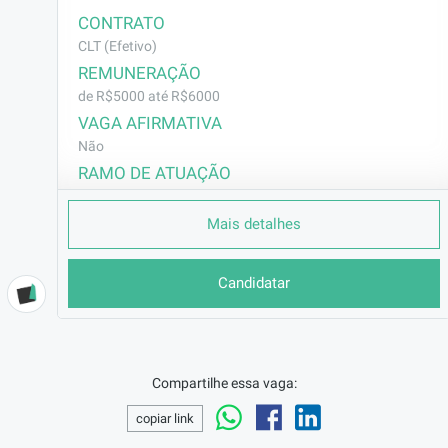
CONTRATO
CLT (Efetivo)
REMUNERAÇÃO
de R$5000 até R$6000
VAGA AFIRMATIVA
Não
RAMO DE ATUAÇÃO
Outros
Mais detalhes
BENEFÍCIOS
Café da tardeFretadoCesta básica ou VA de R$ 200,00
Seguro de vida em grupo
Candidatar
Após 90 dias:
Prêmio assiduidade mensal + R$ 100,00 (se cumprir
requisitos)Plano de saúde e odontológico
DESCRIÇÃO
Compartilhe essa vaga:
Local: Cajamar/SP, Brasil

copiar link