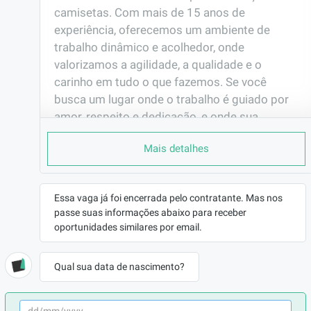
camisetas. Com mais de 15 anos de 
experiência, oferecemos um ambiente de 
trabalho dinâmico e acolhedor, onde 
valorizamos a agilidade, a qualidade e o 
carinho em tudo o que fazemos. Se você 
busca um lugar onde o trabalho é guiado por 
amor, respeito e dedicação, e onde sua 
contribuição realmente faz a diferença, essa é 
Mais detalhes
a oportunidade ideal para você.
LOCALIZAÇÃO
Vila Mariana - São Paulo/SP
Essa vaga já foi encerrada pelo contratante. Mas nos
passe suas informações abaixo para receber
CONTRATO
oportunidades similares por email.
CLT (Efetivo)
REMUNERAÇÃO
Qual sua data de nascimento?
R$2300,00
VAGA AFIRMATIVA
Não