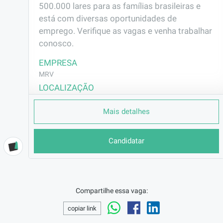
500.000 lares para as famílias brasileiras e 
está com diversas oportunidades de 
emprego. Verifique as vagas e venha trabalhar 
conosco.
EMPRESA
MRV
LOCALIZAÇÃO
Bauru/SP
Mais detalhes
CONTRATO
CLT (Efetivo)
Candidatar
REMUNERAÇÃO
R$2302,75
VAGA AFIRMATIVA
Não
Compartilhe essa vaga:
RAMO DE ATUAÇÃO
Construção Civil
copiar link
BENEFÍCIOS