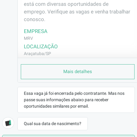
está com diversas oportunidades de 
emprego. Verifique as vagas e venha trabalhar 
conosco.
EMPRESA
MRV
LOCALIZAÇÃO
Araçatuba/SP
CONTRATO
Mais detalhes
CLT (Efetivo)
REMUNERAÇÃO
R$2239,60
Essa vaga já foi encerrada pelo contratante. Mas nos
VAGA AFIRMATIVA
passe suas informações abaixo para receber
Não
oportunidades similares por email.
RAMO DE ATUAÇÃO
Construção Civil
Qual sua data de nascimento?
BENEFÍCIOS
a combinar