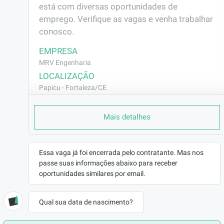
está com diversas oportunidades de 
emprego. Verifique as vagas e venha trabalhar 
conosco.
EMPRESA
MRV Engenharia
LOCALIZAÇÃO
Papicu - Fortaleza/CE
CONTRATO
Mais detalhes
CLT (Efetivo)
REMUNERAÇÃO
R$1794,00
Essa vaga já foi encerrada pelo contratante. Mas nos
VAGA AFIRMATIVA
passe suas informações abaixo para receber
Não
oportunidades similares por email.
RAMO DE ATUAÇÃO
Construção Civil
Qual sua data de nascimento?
BENEFÍCIOS
a combinar