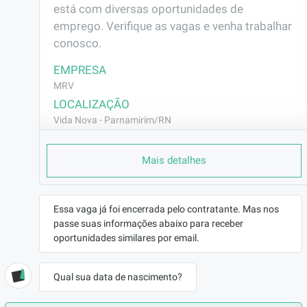
está com diversas oportunidades de 
emprego. Verifique as vagas e venha trabalhar 
conosco.
EMPRESA
MRV
LOCALIZAÇÃO
Vida Nova - Parnamirim/RN
CONTRATO
Mais detalhes
CLT (Efetivo)
REMUNERAÇÃO
R$1621,00
Essa vaga já foi encerrada pelo contratante. Mas nos
VAGA AFIRMATIVA
passe suas informações abaixo para receber
Não
oportunidades similares por email.
RAMO DE ATUAÇÃO
Construção Civil
Qual sua data de nascimento?
BENEFÍCIOS
a combinar