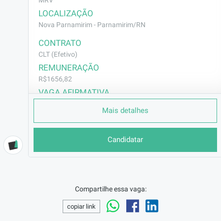
MRV
LOCALIZAÇÃO
Nova Parnamirim - Parnamirim/RN
CONTRATO
CLT (Efetivo)
REMUNERAÇÃO
R$1656,82
VAGA AFIRMATIVA
Não
Mais detalhes
RAMO DE ATUAÇÃO
Construção Civil
Candidatar
BENEFÍCIOS
Cesta Básica
DESCRIÇÃO
Responsável por fazer algumas atividades do 
Compartilhe essa vaga:
oficial eletricista e oferecer suporte à ele nas 
copiar link
frentes de serviços específicas. Cargo 