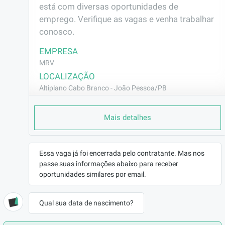
está com diversas oportunidades de 
emprego. Verifique as vagas e venha trabalhar 
conosco.
EMPRESA
MRV
LOCALIZAÇÃO
Altiplano Cabo Branco - João Pessoa/PB
CONTRATO
Mais detalhes
CLT (Efetivo)
REMUNERAÇÃO
R$1734,50
Essa vaga já foi encerrada pelo contratante. Mas nos
VAGA AFIRMATIVA
passe suas informações abaixo para receber
Não
oportunidades similares por email.
RAMO DE ATUAÇÃO
Construção Civil
Qual sua data de nascimento?
BENEFÍCIOS
a combinar