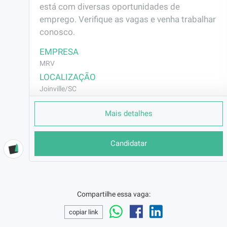
está com diversas oportunidades de 
emprego. Verifique as vagas e venha trabalhar 
conosco.
EMPRESA
MRV
LOCALIZAÇÃO
Joinville/SC
CONTRATO
Mais detalhes
CLT (Efetivo)
REMUNERAÇÃO
Candidatar
R$2057,00
VAGA AFIRMATIVA
Não
RAMO DE ATUAÇÃO
Compartilhe essa vaga:
Construção Civil
copiar link
BENEFÍCIOS
Vale Transporte