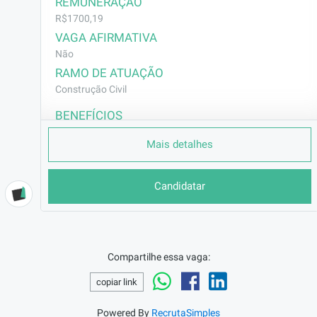
REMUNERAÇÃO
R$1700,19
VAGA AFIRMATIVA
Não
RAMO DE ATUAÇÃO
Construção Civil
BENEFÍCIOS
a combinar
Mais detalhes
DESCRIÇÃO
Responsável por fazer algumas atividades do 
Candidatar
oficial montador e oferecer suporte à ele nas 
frentes de serviços espefícicas. Cargo 
intermediário entre ajudante e oficial 
montador.
Compartilhe essa vaga:
REQUISITOS
copiar link
Não exige experiência; Desejável 
Alfabetização
Powered By
RecrutaSimples