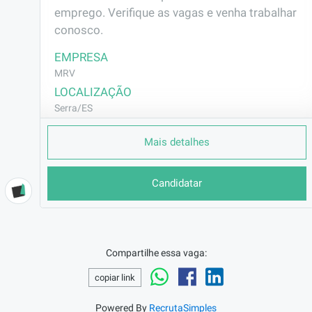
emprego. Verifique as vagas e venha trabalhar 
conosco.
EMPRESA
MRV
LOCALIZAÇÃO
Serra/ES
CONTRATO
Mais detalhes
CLT (Efetivo)
REMUNERAÇÃO
Candidatar
R$2007,96
VAGA AFIRMATIVA
Não
RAMO DE ATUAÇÃO
Compartilhe essa vaga:
Construção Civil
copiar link
BENEFÍCIOS
Vale Transporte
Powered By
RecrutaSimples
Vale Alimentação