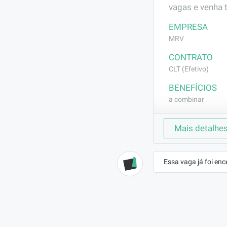
vagas e venha 
EMPRESA
MRV
CONTRATO
CLT (Efetivo)
BENEFÍCIOS
a combinar
DESCRIÇÃO
Mais detalhe
profissional r
civil, desde o i
Essa vaga já foi enc
REQUISITOS
Experiência em