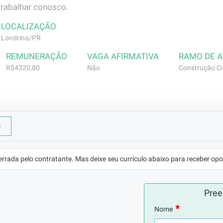
trabalhar conosco.
LOCALIZAÇÃO
Londrina/PR
REMUNERAÇÃO
VAGA AFIRMATIVA
RAMO DE 
R$4320,80
Não
Construção Civ
s
esponsável por coordenar e supervisionar as atividades de u
nício até o fim
errada pelo contratante. Mas deixe seu currículo abaixo para receber opo
 CTPS, saber trabalhar em equipe, responsável, pontual
Pree
Nome