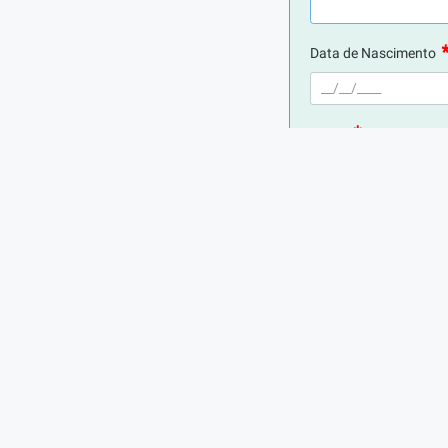
Data de Nascimento
E-mail
Telefone
Digite seu CPF
Cidade de Residência