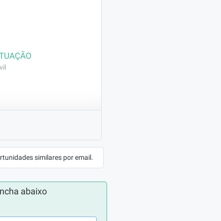
ATUAÇÃO
il
ma obra de construção 
rtunidades similares por email.
ncha abaixo