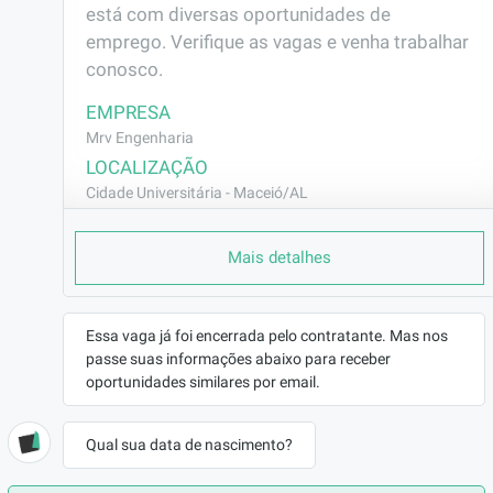
está com diversas oportunidades de 
emprego. Verifique as vagas e venha trabalhar 
conosco.
EMPRESA
Mrv Engenharia
LOCALIZAÇÃO
Cidade Universitária - Maceió/AL
CONTRATO
Mais detalhes
CLT (Efetivo)
REMUNERAÇÃO
R$1928,00
Essa vaga já foi encerrada pelo contratante. Mas nos
VAGA AFIRMATIVA
passe suas informações abaixo para receber
Não
oportunidades similares por email.
RAMO DE ATUAÇÃO
Construção Civil
Qual sua data de nascimento?
BENEFÍCIOS
Vale Transporte