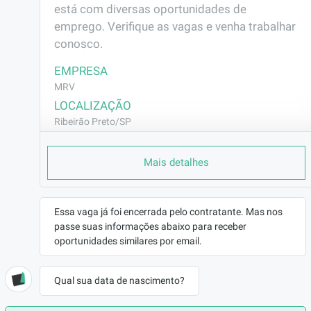
está com diversas oportunidades de 
emprego. Verifique as vagas e venha trabalhar 
conosco.
EMPRESA
MRV
LOCALIZAÇÃO
Ribeirão Preto/SP
CONTRATO
Mais detalhes
CLT (Efetivo)
REMUNERAÇÃO
R$2664,75
Essa vaga já foi encerrada pelo contratante. Mas nos
VAGA AFIRMATIVA
passe suas informações abaixo para receber
Não
oportunidades similares por email.
RAMO DE ATUAÇÃO
Construção Civil
Qual sua data de nascimento?
BENEFÍCIOS
a combinar