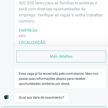
500.000 lares para as famílias brasileiras e 
está com diversas oportunidades de 
emprego. Verifique as vagas e venha trabalhar 
conosco.
EMPRESA
MRV
LOCALIZAÇÃO
Ponta de Campina - Cabedelo/PB
Mais detalhes
CONTRATO
CLT (Efetivo)
REMUNERAÇÃO
Essa vaga já foi encerrada pelo contratante. Mas nos
R$2122,03
passe suas informações abaixo para receber
VAGA AFIRMATIVA
oportunidades similares por email.
Não
RAMO DE ATUAÇÃO
Qual sua data de nascimento?
Construção Civil
BENEFÍCIOS