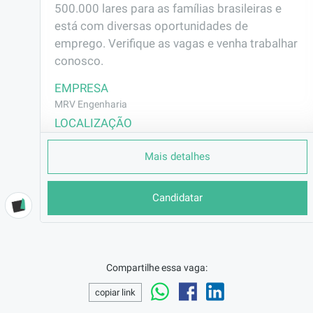
500.000 lares para as famílias brasileiras e 
está com diversas oportunidades de 
emprego. Verifique as vagas e venha trabalhar 
conosco.
EMPRESA
MRV Engenharia
LOCALIZAÇÃO
Curitiba/PR
Mais detalhes
CONTRATO
CLT (Efetivo)
Candidatar
REMUNERAÇÃO
R$2945,80
VAGA AFIRMATIVA
Não
Compartilhe essa vaga:
RAMO DE ATUAÇÃO
Construção Civil
copiar link
BENEFÍCIOS