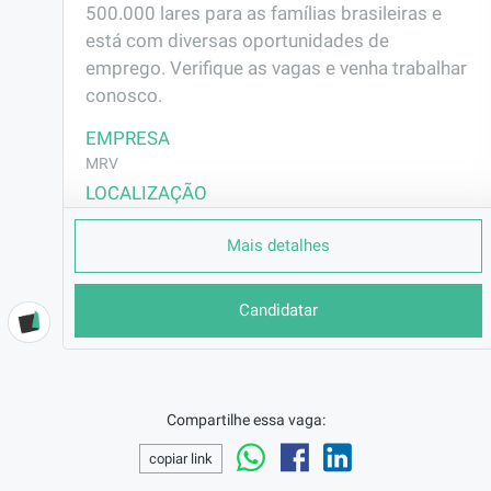
500.000 lares para as famílias brasileiras e 
está com diversas oportunidades de 
emprego. Verifique as vagas e venha trabalhar 
conosco.
EMPRESA
MRV
LOCALIZAÇÃO
Maringá/PR
Mais detalhes
CONTRATO
CLT (Efetivo)
Candidatar
REMUNERAÇÃO
R$2783,00
VAGA AFIRMATIVA
Não
Compartilhe essa vaga:
RAMO DE ATUAÇÃO
Construção Civil
copiar link
BENEFÍCIOS