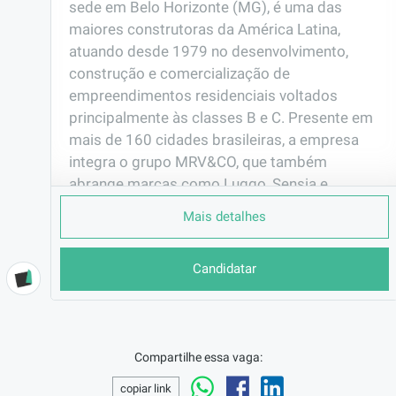
sede em Belo Horizonte (MG), é uma das 
maiores construtoras da América Latina, 
atuando desde 1979 no desenvolvimento, 
construção e comercialização de 
empreendimentos residenciais voltados 
principalmente às classes B e C. Presente em 
mais de 160 cidades brasileiras, a empresa 
integra o grupo MRV&CO, que também 
abrange marcas como Luggo, Sensia e 
Urbamais. Seu modelo de negócios é baseado 
Mais detalhes
em padronização, inovação e sustentabilidade, 
oferecendo moradias acessíveis com 
Candidatar
qualidade e eficiência construtiva.
EMPRESA
MRV Engenharia e Par ...
LOCALIZAÇÃO
Compartilhe essa vaga:
Campinas/SP
copiar link