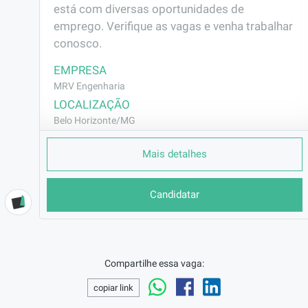
está com diversas oportunidades de 
emprego. Verifique as vagas e venha trabalhar 
conosco.
EMPRESA
MRV Engenharia
LOCALIZAÇÃO
Belo Horizonte/MG
CONTRATO
Mais detalhes
CLT (Efetivo)
REMUNERAÇÃO
Candidatar
R$2631,20
VAGA AFIRMATIVA
Não
RAMO DE ATUAÇÃO
Compartilhe essa vaga:
Construção Civil
copiar link
BENEFÍCIOS
Vale Transporte