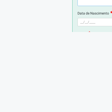
 laje.
Data de Nascimento
6 meses na carteira de trabalho.
E-mail
Telefone
Digite seu CPF
Cidade de Residência