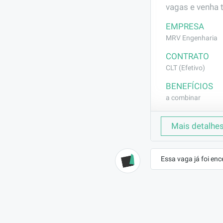
vagas e venha 
EMPRESA
MRV Engenharia
CONTRATO
CLT (Efetivo)
BENEFÍCIOS
a combinar
DESCRIÇÃO
Mais detalhe
Execução da m
da parede de c
separar o canto
Essa vaga já foi enc
parede e depoi
pinar pra inici
projeto e já e
o externo na s
montada colocar