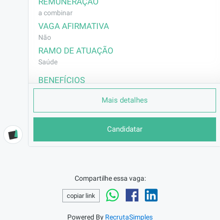
REMUNERAÇÃO
a combinar
VAGA AFIRMATIVA
Não
RAMO DE ATUAÇÃO
Saúde
BENEFÍCIOS
Vale Refeição
Mais detalhes
Vale Transporte
Assistência Médica
Seguro de Vida
Candidatar
DESCRIÇÃO
Atuação com planejamento de cardápios, 
supervisão da produção, controle de 
qualidade, e gestão de equipe.
Compartilhe essa vaga:
REQUISITOS
copiar link
Ensino superior completo em Nutrição. 

Powered By
RecrutaSimples