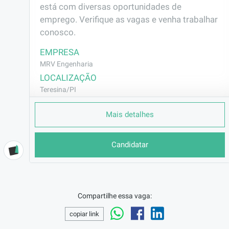
está com diversas oportunidades de 
emprego. Verifique as vagas e venha trabalhar 
conosco.
EMPRESA
MRV Engenharia
LOCALIZAÇÃO
Teresina/PI
CONTRATO
Mais detalhes
CLT (Efetivo)
REMUNERAÇÃO
Candidatar
R$2242,85
VAGA AFIRMATIVA
Não
RAMO DE ATUAÇÃO
Compartilhe essa vaga:
Construção Civil
copiar link
BENEFÍCIOS
Vale Transporte