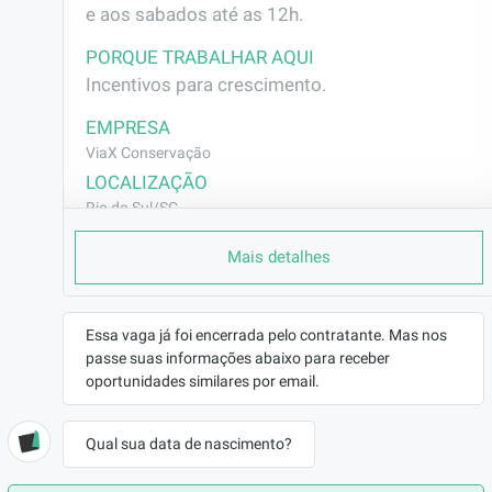
e aos sabados até as 12h.
PORQUE TRABALHAR AQUI
Incentivos para crescimento.
EMPRESA
ViaX Conservação
LOCALIZAÇÃO
Rio do Sul/SC
CONTRATO
Mais detalhes
CLT (Efetivo)
REMUNERAÇÃO
de R$1900,00 até R$2500,00
Essa vaga já foi encerrada pelo contratante. Mas nos
VAGA AFIRMATIVA
passe suas informações abaixo para receber
oportunidades similares por email.
Não
RAMO DE ATUAÇÃO
Construção Civil
Qual sua data de nascimento?
BENEFÍCIOS