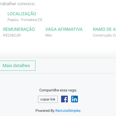
trabalhar conosco.
LOCALIZAÇÃO
Papicu - Fortaleza/CE
REMUNERAÇÃO
VAGA AFIRMATIVA
RAMO DE 
R$2382,00
Não
Construção Civ
bra
Mais detalhes
xecuta a movimentação (operação) da grua para abastecer ma
Compartilhe essa vaga:
mo operador de grua - comprovada em carteira. Caso não te
copiar link
o pode ser contratado pois é exigido pela segurança que 
eira além de ter que fazer curso e treinamento de operador.
Powered By
RecrutaSimples