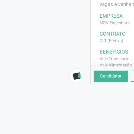
vagas e venha 
EMPRESA
MRV Engenharia
CONTRATO
CLT (Efetivo)
BENEFÍCIOS
Vale Transporte
Vale Alimentação
Alimentação na O
Candidatar
DESCRIÇÃO
Profissional e
REQUISITOS
Experiência co
comprovação nã
oficial na cart