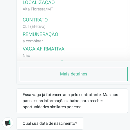
LOCALIZAÇÃO
Alta Floresta/MT
CONTRATO
CLT (Efetivo)
REMUNERAÇÃO
a combinar
VAGA AFIRMATIVA
Não
RAMO DE ATUAÇÃO
Outros
Mais detalhes
BENEFÍCIOS
🎁 Benefícios da Rede de Farmácias Economizar:
🍽️Vale Alimentação concedido mensalmente conforme
Essa vaga já foi encerrada pelo contratante. Mas nos
política interna.
passe suas informações abaixo para receber
🛡️Seguro de vida, garantindo mais segurança e
oportunidades similares por email.
tranquilidade para você.
🩺Clube: Clínicos Gerais 24h por dia por chat ou vídeo, 2
Qual sua data de nascimento?
sessões mensais de terapia, nutricionista ilimitado,