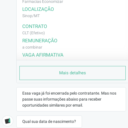
Farmacias Economizar
LOCALIZAÇÃO
Sinop/MT
CONTRATO
CLT (Efetivo)
REMUNERAÇÃO
a combinar
VAGA AFIRMATIVA
Não
RAMO DE ATUAÇÃO
Mais detalhes
Outros
BENEFÍCIOS
🎁 Benefícios da Rede de Farmácias Economizar:
Essa vaga já foi encerrada pelo contratante. Mas nos
🍽️Vale Alimentação concedido mensalmente conforme
passe suas informações abaixo para receber
política interna.
oportunidades similares por email.
🛡️Seguro de vida, garantindo mais segurança e
tranquilidade para você.
Qual sua data de nascimento?
🩺Clube: Clínicos Gerais 24h por dia por chat ou vídeo, 2