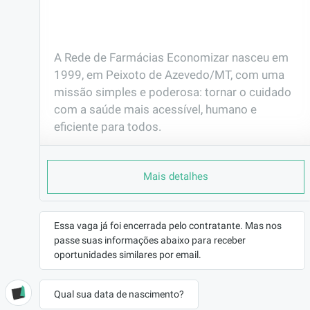
A Rede de Farmácias Economizar nasceu em 
1999, em Peixoto de Azevedo/MT, com uma 
missão simples e poderosa: tornar o cuidado 
com a saúde mais acessível, humano e 
eficiente para todos.

Com raízes sólidas no interior do Mato 
Mais detalhes
Grosso, nossa trajetória é marcada por 
coragem, inovação e proximidade com a 
comunidade. Fomos pioneiros em trazer 
Essa vaga já foi encerrada pelo contratante. Mas nos
medicamentos com desconto real para a 
passe suas informações abaixo para receber
população e em participar do Programa 
oportunidades similares por email.
Farmácia Popular. Desde então, crescemos 
com o compromisso de colocar o cliente e o 
Qual sua data de nascimento?
colaborador no centro de tudo o que fazemos.
