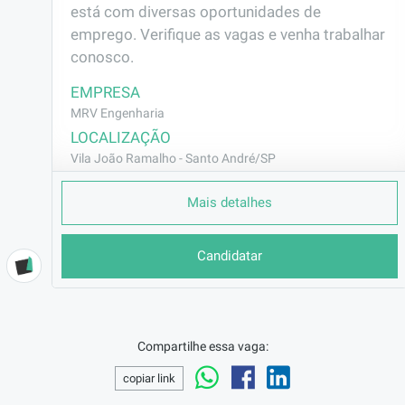
está com diversas oportunidades de 
emprego. Verifique as vagas e venha trabalhar 
conosco.
EMPRESA
MRV Engenharia
LOCALIZAÇÃO
Vila João Ramalho - Santo André/SP
CONTRATO
Mais detalhes
CLT (Efetivo)
REMUNERAÇÃO
Candidatar
R$2801,98
VAGA AFIRMATIVA
Não
RAMO DE ATUAÇÃO
Compartilhe essa vaga:
Construção Civil
copiar link
BENEFÍCIOS
Vale Transporte