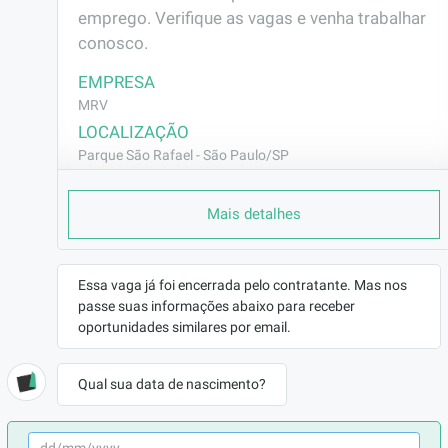
emprego. Verifique as vagas e venha trabalhar 
conosco.
EMPRESA
MRV
LOCALIZAÇÃO
Parque São Rafael - São Paulo/SP
CONTRATO
Mais detalhes
CLT (Efetivo)
REMUNERAÇÃO
R$2664,75
Essa vaga já foi encerrada pelo contratante. Mas nos
VAGA AFIRMATIVA
passe suas informações abaixo para receber
PCD
oportunidades similares por email.
RAMO DE ATUAÇÃO
Construção Civil
Qual sua data de nascimento?
BENEFÍCIOS
Vale Transporte
Vale Alimentação