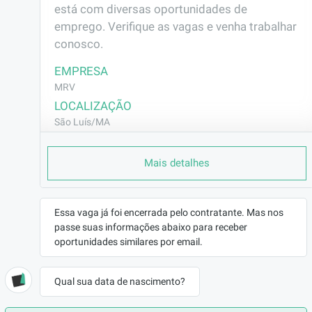
está com diversas oportunidades de 
emprego. Verifique as vagas e venha trabalhar 
conosco.
EMPRESA
MRV
LOCALIZAÇÃO
São Luís/MA
CONTRATO
Mais detalhes
CLT (Efetivo)
REMUNERAÇÃO
R$2072,40
Essa vaga já foi encerrada pelo contratante. Mas nos
VAGA AFIRMATIVA
passe suas informações abaixo para receber
Não
oportunidades similares por email.
RAMO DE ATUAÇÃO
Construção Civil
Qual sua data de nascimento?
BENEFÍCIOS
a combinar