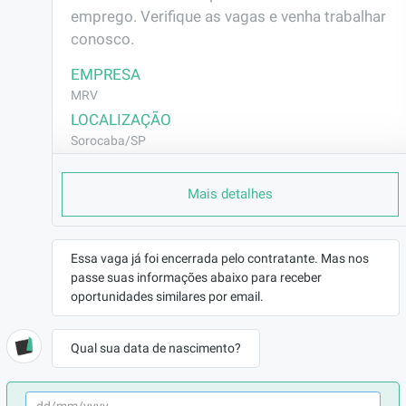
emprego. Verifique as vagas e venha trabalhar 
conosco.
EMPRESA
MRV
LOCALIZAÇÃO
Sorocaba/SP
CONTRATO
Mais detalhes
CLT (Efetivo)
REMUNERAÇÃO
R$2664,75
Essa vaga já foi encerrada pelo contratante. Mas nos
VAGA AFIRMATIVA
passe suas informações abaixo para receber
Não
oportunidades similares por email.
RAMO DE ATUAÇÃO
Construção Civil
Qual sua data de nascimento?
BENEFÍCIOS
a combinar