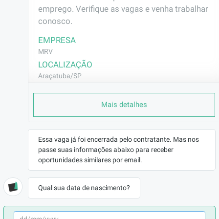
emprego. Verifique as vagas e venha trabalhar 
conosco.
EMPRESA
MRV
LOCALIZAÇÃO
Araçatuba/SP
CONTRATO
Mais detalhes
CLT (Efetivo)
REMUNERAÇÃO
R$2728,00
Essa vaga já foi encerrada pelo contratante. Mas nos
VAGA AFIRMATIVA
passe suas informações abaixo para receber
Não
oportunidades similares por email.
RAMO DE ATUAÇÃO
Construção Civil
Qual sua data de nascimento?
BENEFÍCIOS
a combinar