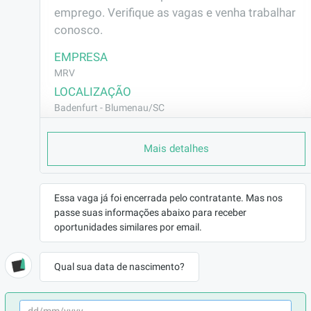
emprego. Verifique as vagas e venha trabalhar 
conosco.
EMPRESA
MRV
LOCALIZAÇÃO
Badenfurt - Blumenau/SC
CONTRATO
Mais detalhes
CLT (Efetivo)
REMUNERAÇÃO
R$2675,20
Essa vaga já foi encerrada pelo contratante. Mas nos
VAGA AFIRMATIVA
passe suas informações abaixo para receber
Não
oportunidades similares por email.
RAMO DE ATUAÇÃO
Construção Civil
Qual sua data de nascimento?
BENEFÍCIOS
a combinar